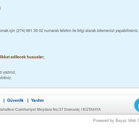
 ;
Bankaya havale yada eft yolu ile ödeme yapmak için (274) 661 30 02 numaralı telefon ile bilgi alarak ödemenizi yapabilirsiniz.
melerinizi yaparken dikkat edilecek hususlar;
ı yazınız,
irtiniz.
Güvenlik
Yardım
|
|
Mahallesi Cumhuriyet Meydanı No:37 Domaniç / KÜTAHYA
Powered by Beyaz Web Tek